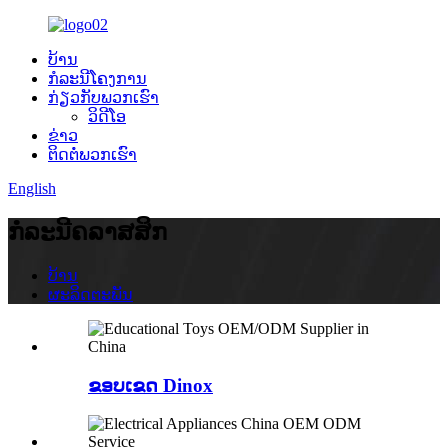
ບ້ານ
ກໍລະນີໂຄງການ
ກ່ຽວ​ກັບ​ພວກ​ເຮົາ
ວິດີໂອ
ຂ່າວ
ຕິດ​ຕໍ່​ພວກ​ເຮົາ
English
ກໍລະນີຄລາສສິກ
ບ້ານ
ຜະລິດຕະພັນ
ຂອບເຂດ Dinox