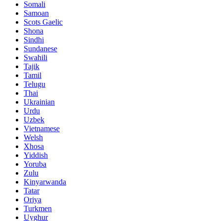
Somali
Samoan
Scots Gaelic
Shona
Sindhi
Sundanese
Swahili
Tajik
Tamil
Telugu
Thai
Ukrainian
Urdu
Uzbek
Vietnamese
Welsh
Xhosa
Yiddish
Yoruba
Zulu
Kinyarwanda
Tatar
Oriya
Turkmen
Uyghur