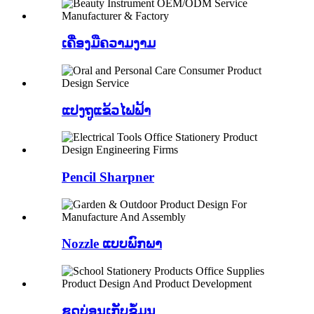
ເຄື່ອງມືຄວາມງາມ
ແປງຖູແຂ້ວໄຟຟ້າ
Pencil Sharpner
Nozzle ແບບພົກພາ
ຊຸດບ່ອນເກັບຂໍ້ມູນ