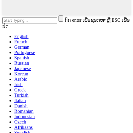
ກົດ enter ເພື່ອຊອກຫາຫຼື ESC ເພື່ອ
ປິດ
English
French
German
Portuguese
Spanish
Russian
Japanese
Korean
Arabic
Irish
Greek
Turkish
Italian
Danish
Romanian
Indonesian
Czech
Afrikaans
Swedish