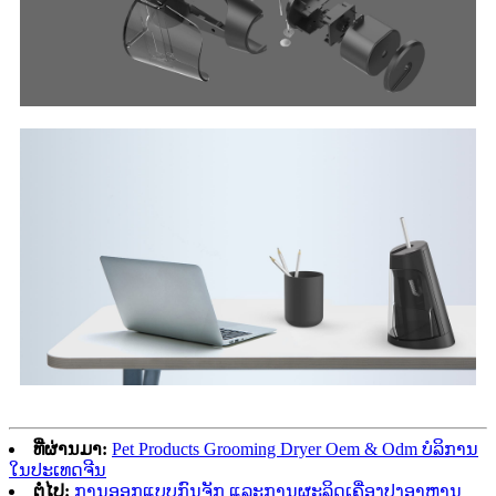
ທີ່ຜ່ານມາ:
Pet Products Grooming Dryer Oem & Odm ບໍລິການ
ໃນປະເທດຈີນ
ຕໍ່ໄປ:
ການອອກແບບກົນຈັກ ແລະການຜະລິດເຄື່ອງປຸງອາຫານ