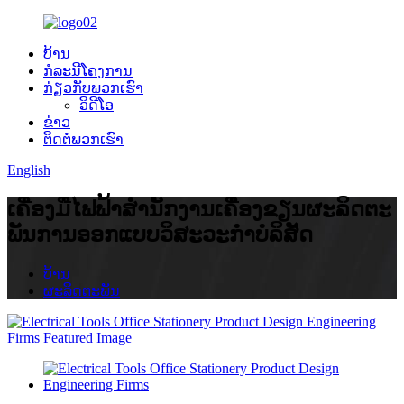
ບ້ານ
ກໍລະນີໂຄງການ
ກ່ຽວ​ກັບ​ພວກ​ເຮົາ
ວິດີໂອ
ຂ່າວ
ຕິດ​ຕໍ່​ພວກ​ເຮົາ
English
ເຄື່ອງ​ມື​ໄຟ​ຟ້າ​ສໍາ​ນັກ​ງານ​ເຄື່ອງ​ຂຽນ​ຜະ​ລິດ​ຕະ​
ພັນ​ການ​ອອກ​ແບບ​ວິ​ສະ​ວະ​ກໍາ​ບໍ​ລິ​ສັດ​
ບ້ານ
ຜະລິດຕະພັນ