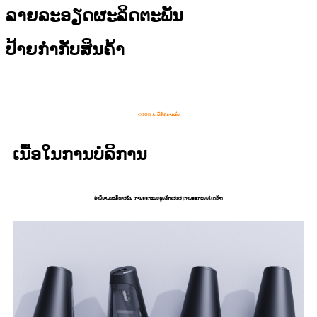
ລາຍລະອຽດຜະລິດຕະພັນ
ປ້າຍກຳກັບສິນຄ້າ
COOR & ຍີ່ຫໍ້ຄວາມລັບ
ເນື້ອໃນການບໍລິການ
ຄໍານິຍາມຜະລິດຕະພັນ |ການອອກແບບຮູບລັກສະນະ |ການອອກແບບໂຄງສ້າງ