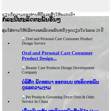
ຂຽນຂໍ້ຄວາມຂອງທ່ານທີ່ນີ້ແລະສົ່ງໃຫ້ພວກເຮົາ
ກໍລະນີຜະລິດຕະພັນອື່ນໆ
ສຸມໃສ່ການໃຫ້ບໍລິການຜະລິດຕະພັນຫນຶ່ງຈຸດດຽວໃນໄລຍະ 20 ປີ
Oral and Personal Care Consumer
Product Design...
ບໍລິສັດ ພັດທະນາ ອອກແບບ ຜະລິດຕະພັນ
ດູແລຄວາມງາມ