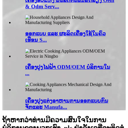
ເຄື່ອງອົບແຫ້ງ ຜະລິດຕະພັນສັດລ້ຽງ Oem
& Odm Serv...
ອອກແບບ ແລະ ຜະລິດເຄື່ອງໃຊ້ໃນຄົວ
ເຮືອນ S...
ເຄື່ອງປຸງໄຟຟ້າ ODM/OEM ບໍລິການໃນ
...
ເຄື່ອງ​ປຸງ​ແຕ່ງ​ອາ​ຫານ​ການ​ອອກ​ແບບ​ກົນ​
ຈັກ​ແລະ Manufa...
ຖ້າຫາກວ່າທ່ານມີຄວາມສົນໃຈໃນການ
ບໍລິການຂອງພວກເຮົາ, pls.ຢ່າລັງເລທີ່ຈະຕິດຕໍ່