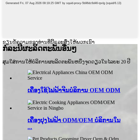
ຂຽນຂໍ້ຄວາມຂອງທ່ານທີ່ນີ້ແລະສົ່ງໃຫ້ພວກເຮົາ
ກໍລະນີຜະລິດຕະພັນອື່ນໆ
ສຸມໃສ່ການໃຫ້ບໍລິການຜະລິດຕະພັນຫນຶ່ງຈຸດດຽວໃນໄລຍະ 20 ປີ
ເຄື່ອງໃຊ້ໄຟຟ້າຈີນບໍລິການ OEM ODM
ເຄື່ອງປຸງໄຟຟ້າ ODM/OEM ບໍລິການໃນ
...