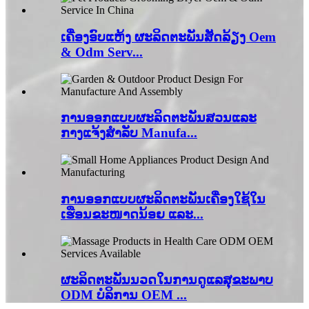
ເຄື່ອງອົບແຫ້ງ ຜະລິດຕະພັນສັດລ້ຽງ Oem
& Odm Serv...
ການ​ອອກ​ແບບ​ຜະ​ລິດ​ຕະ​ພັນ​ສວນ​ແລະ​
ກາງ​ແຈ້ງ​ສໍາ​ລັບ Manufa...
ການອອກແບບຜະລິດຕະພັນເຄື່ອງໃຊ້ໃນ
ເຮືອນຂະໜາດນ້ອຍ ແລະ...
ຜະລິດຕະພັນນວດໃນການດູແລສຸຂະພາບ
ODM ບໍລິການ OEM ...