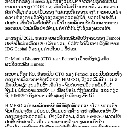
ການເກີດຂອງ Himeso ຮຸ່ນທີສອງແມ່ນມາຈາກການຂຸດຄົ້ນທີ່ບໍ່ມີ
ຂອບເຂດຂອງ COOR ຂອງເຕັກໂນໂລຢີໃນອະນາຄົດແລະຄວາມ
ສົນໃຈທີ່ສຸດຕໍ່ແນວໂນ້ມຂອງ "ເສດຖະກິດຂອງນາງ".ການລວມເອົາ
ຄວາມຕ້ອງການຕົວຈິງຂອງຕະຫຼາດແລະຜູ້ໃຊ້, ພວກເຮົາປະສົມ
ປະສານເຕັກໂນໂລຢີປະຕິບັດເຂົ້າໃນຜະລິດຕະພັນໂດຍຜ່ານການ
ອອກແບບໃຫມ່ເພື່ອນໍາເອົາມູນຄ່າໃຫ້ກັບຜູ້ໃຊ້ຂອງພວກເຮົາ.
ມາຮອດປີ 2021, ຍອດຂາຍຜະລິດຕະພັນຄົບວົງຈອນຂອງ Femooi
ປະຈຳປີແມ່ນເກືອບ 200 ລ້ານຢວນ, ບໍລິສັດໄດ້ຮັບການລົງທຶນຈາກ
IDG Capital ດ້ວຍມູນຄ່າເກືອບ 1 ຕື້ຢວນ.
Dr.Martijn Bhomer (CTO ຂອງ Femooi) ເວົ້າຫຍັງກ່ຽວກັບ
ຜະລິດຕະພັນ Himeso?
ສະບາຍດີທຸກຄົນ, ຂ້ອຍເປັນ CTO ຂອງ Femooi ແລະເປັນສ່ວນໜຶ່ງ
ຂອງການພັດທະນາທັງໝົດຂອງ HiMESO, ຕັ້ງແຕ່ເລີ່ມຕົ້ນ - ເມື່ອ
ມັນເປັນພຽງຮູບແຕ້ມຜ້າເຊັດໂຕ - ຈົນກ່ວາຜະລິດຕະພັນທີ່ແທ້
ຈິງ.ມັນໃຊ້ເວລາພວກເຮົາ 17 ເທື່ອເພື່ອໄປເຖິງບ່ອນນັ້ນ, ແລະດຽວ
ນີ້, HiMESO ຍັງສາມາດສິ້ນສຸດຢູ່ໃນມືຂອງເຈົ້າໄດ້.
HiMESO ແມ່ນຜະລິດຕະພັນທີ່ດີທີ່ສຸດທີ່ອອກແບບໂດຍພວກເຮົາ
ຈົນເຖິງປະຈຸບັນ.ແນ່ນອນ, ນີ້ແມ່ນບາງສິ່ງບາງຢ່າງທີ່ພວກເຮົາເວົ້າ
ຂອງທຸກໆຜະລິດຕະພັນ, ຢ່າງໃດກໍຕາມ, ດ້ວຍ HiMESO ພວກເຮົາ
ປະສົບຜົນສໍາເລັດເກີນຄວາມຄາດຫວັງຂອງພວກເຮົາໃນ