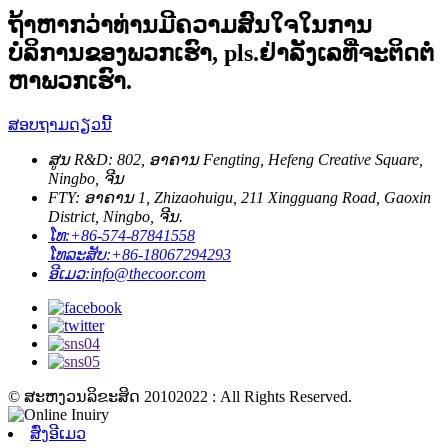
ຖ້າຫາກວ່າທ່ານມີຄວາມສົນໃຈໃນການ
ບໍລິການຂອງພວກເຮົາ, pls.ຢ່າລັງເລທີ່ຈະຕິດຕໍ່
ຫາພວກເຮົາ.
ສອບຖາມດຽວນີ້
ສູນ R&D: 802, ອາຄານ Fengting, Hefeng Creative Square,
Ningbo, ຈີນ
FTY: ອາຄານ 1, Zhizaohuigu, 211 Xingguang Road, Gaoxin
District, Ningbo, ຈີນ.
ໂທ:
+86-574-87841558
ໂທລະສັບ:
+86-18067294293
ອີເມວ:
info@thecoor.com
© ສະຫງວນລິຂະສິດ 20102022 : All Rights Reserved.
ສົ່ງອີເມວ