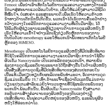
ເບື້ອງຕົ້ນ.ຜະລິດຕະພັນດັ່ງກ່າວໄດ້ເລີ່ມຕົ້ນຈາກພາລະກິດຫຼັກຂອງ
Femooi: ເພື່ອນຳເອົາເທັກໂນໂລຍີການດູແລຄວາມງາມທາງດ້ານຄລີ
ນິກມາສູ່ສະພາບແວດລ້ອມໃນບ້ານ, ເພື່ອໃຫ້ແມ່ຍິງສາມາດມີຊີວິດ
ທີ່ໝັ້ນໃຈ, ບໍ່ເສຍຄ່າ ແລະສຸຂະພາບດີ.ເພື່ອເຮັດໃຫ້ຄວາມກ້າວຫ
ນ້າທາງດ້ານເຕັກນິກນີ້ເກີດຂຶ້ນ, ພວກເຮົາໄດ້ເຮັດການຄົ້ນຄວ້າຢ່າງ
ກວ້າງຂວາງໃນຄລີນິກການດູແລຄວາມງາມທີ່ເປັນມືອາຊີບ, ໄດ້
ໂອ້ລົມກັບຜູ້ຊ່ຽວຊານແລະຜູ້ຊ່ຽວຊານດ້ານການດູແລຜິວຫນັງ.ນີ້
ເຮັດໃຫ້ຄວາມເຂົ້າໃຈຢ່າງເລິກເຊິ່ງກ່ຽວກັບຫຼັກການຂອງການ
ປິ່ນປົວດ້ວຍ mesotherapy ແລະໃຫ້ພວກເຮົາພັດທະນາເຕັກໂນໂລຢີ
ຫຼັກຂອງ HiMESO.
Mesotherapy ເປັນເທກໂນໂລຍີການດູແລຜິວຫນັງທີ່ມີປະສິດທິພາບ
ທີ່ໃຊ້ໃນຄລີນິກການດູແລຄວາມງາມແບບມືອາຊີບ.ການນໍາໃຊ້ພື້ນ
ຜິວເຂັມ Nanocrystalite ເປັນເອກະລັກຂອງພວກເຮົາ, ຫລາຍພັນ
ຊ່ອງການດູດຊຶມລະດັບຈຸນລະພາກໄດ້ຖືກສ້າງຂື້ນໃນດ້ານຜິວຫນັງ
ເພື່ອສົ່ງເສີມການດູດຊຶມທີ່ມີປະສິດທິພາບຂອງສ່ວນປະກອບໃນ
ເນື້ອແທ້.ເມື່ອປຽບທຽບກັບຜະລິດຕະພັນທໍາມະດາ, ອັດຕາການດູດ
ຊຶມແມ່ນເພີ່ມຂຶ້ນ 19,7 ເທົ່າ.ຂ້າພະເຈົ້າເຊື່ອວ່າຕົວເລກນີ້ແມ່ນການ
ປ່ຽນແປງເກມສໍາລັບແມ່ຍິງຈໍານວນຫຼາຍທີ່ໃຊ້ຜະລິດຕະພັນຂອງ
ພວກເຮົາ.ພ້ອມກັນນັ້ນ, ພື້ນຜິວເຂັມ Nanocrystalite ຍັງສາມາດ
ກະຕຸ້ນການສ້າງຄໍລາເຈນຂອງຜິວຫນັງຂອງຕົນເອງຢ່າງມີ
ປະສິດທິພາບ, ຟື້ນຟູຄວາມຍືດຫຍຸ່ນຂອງຜິວຫນັງ, ແລະຟື້ນຟູຜິວ
ຫນັງໃຫ້ອ່ອນກວ່າໄວ.