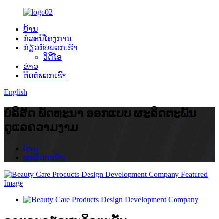
ບ້ານ
ກໍລະນີໂຄງການ
ກ່ຽວ​ກັບ​ພວກ​ເຮົາ
ວິດີໂອ
ຂ່າວ
ຕິດ​ຕໍ່​ພວກ​ເຮົາ
English
ບໍລິສັດ ພັດທະນາ ອອກແບບ ຜະລິດຕະພັນ
ດູແລຄວາມງາມ
ບ້ານ
ຜະລິດຕະພັນ