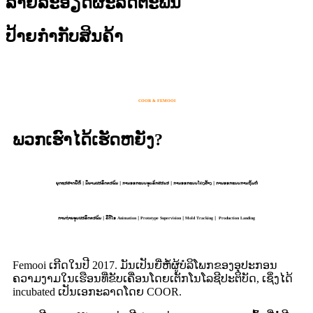
ລາຍລະອຽດຜະລິດຕະພັນ
ປ້າຍກຳກັບສິນຄ້າ
COOR & FEMOOI
ພວກເຮົາໄດ້ເຮັດຫຍັງ?
ຍຸດທະສາດຍີ່ຫໍ້｜ນິຍາມຜະລິດຕະພັນ｜ການອອກແບບຮູບລັກສະນະ｜ການອອກແບບໂຄງສ້າງ｜ການອອກແບບການຫຸ້ມຫໍ່
ການຖ່າຍຮູບຜະລິດຕະພັນ｜ວີດີໂອ Animation｜Prototype Supervision｜Mold Tracking｜ Production Landing
Femooi ເກີດໃນປີ 2017. ມັນເປັນຍີ່ຫໍ້ຜູ້ບໍລິໂພກຂອງອຸປະກອນ
ຄວາມງາມໃນເຮືອນທີ່ຂັບເຄື່ອນໂດຍເຕັກໂນໂລຊີປະຕິບັດ, ເຊິ່ງໄດ້
incubated ເປັນເອກະລາດໂດຍ COOR.