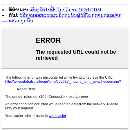
ທີ່ຜ່ານມາ:
ເຄື່ອງໃຊ້ໄຟຟ້າຈີນບໍລິການ OEM ODM
ຕໍ່ໄປ:
ບໍລິການອອກແບບຜະລິດຕະພັນຜູ້ບໍລິໂພກການດູແລປາກ
ແລະສ່ວນບຸກຄົນ