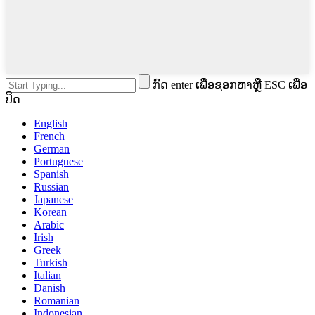
ກົດ enter ເພື່ອຊອກຫາຫຼື ESC ເພື່ອ
ປິດ
English
French
German
Portuguese
Spanish
Russian
Japanese
Korean
Arabic
Irish
Greek
Turkish
Italian
Danish
Romanian
Indonesian