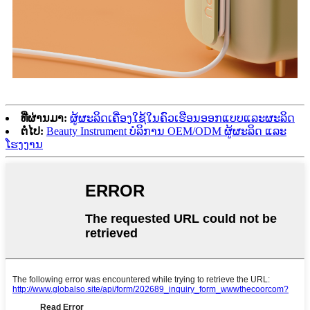
ທີ່ຜ່ານມາ:
ຜູ້ຜະລິດເຄື່ອງໃຊ້ໃນຄົວເຮືອນອອກແບບແລະຜະລິດ
ຕໍ່ໄປ:
Beauty Instrument ບໍລິການ OEM/ODM ຜູ້ຜະລິດ ແລະ
ໂຮງງານ