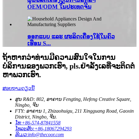
OEM/ODM ໃນປະເທດຈີນ
ອອກແບບ ແລະ ຜະລິດເຄື່ອງໃຊ້ໃນຄົວ
ເຮືອນ S...
ຖ້າຫາກວ່າທ່ານມີຄວາມສົນໃຈໃນການ
ບໍລິການຂອງພວກເຮົາ, pls.ຢ່າລັງເລທີ່ຈະຕິດຕໍ່
ຫາພວກເຮົາ.
ສອບຖາມດຽວນີ້
ສູນ R&D: 802, ອາຄານ Fengting, Hefeng Creative Square,
Ningbo, ຈີນ
FTY: ອາຄານ 1, Zhizaohuigu, 211 Xingguang Road, Gaoxin
District, Ningbo, ຈີນ.
ໂທ:
+86-574-87841558
ໂທລະສັບ:
+86-18067294293
ອີເມວ:
info@thecoor.com