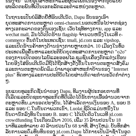
ຂອງຈີນ" ໂດຍອຸດສາຫະກໍາແລະຜູ້ບໍລິໂພກເນື່ອງຈາກຮູບແບບ
ຜະລິດຕະພັນທີ່ເປັນເອກະລັກແລະຕໍາແຫນ່ງຕະຫຼາດ.
ໃນຖານະເປັນບໍລິສັດຍີ່ຫໍ້ອິນເຕີເນັດ, Dapu ຮັບຮອງເອົາ
ຍຸດທະສາດການຕະຫຼາດ omni-channel.ນອກເຫນືອໄປຈາກຊ່ອງ
ທາງເອກະລາດຂອງຕົນເອງເຊັ່ນ: ເວັບໄຊທ໌ທາງການ, app ແລະ
wechat mall, ມັນໄດ້ເປີດຮ້ານ flagship ຈໍານວນຫນຶ່ງໃນເວທີ e-
commerce ຕົ້ນຕໍໃນປະເທດເຊັ່ນ: tmall, jd.com ແລະ vipshop,
ແລະເປີດຮ້ານຄ້າທາງດ້ານຮ່າງກາຍຫຼາຍກວ່າ. 10 ເມືອງໃນທົ່ວ
ປະເທດເພື່ອຄົ້ນຫາແລະປະຕິບັດຍຸດທະສາດການຕະຫຼາດ "o2o"
ຂອງການເປີດອອນໄລນ໌ແລະອອຟໄລ.ຊຸມຊົນເຄື່ອງຕົກແຕ່ງເຮືອນ
ໂດຍອີງໃສ່ອິນເຕີເນັດມືຖືໄດ້ຖືກສ້າງຕັ້ງຂຶ້ນໃນການຕະຫຼາດສັງຄົມ
ແລະການຕະຫຼາດພັດລົມ.ນໍາພາອຸດສາຫະກໍາບ້ານຂອງ "Internet
plus" ທິດທາງແລະການປະຕິບັດໂດຍຜ່ານກິດຈະກໍານະວັດກໍາຕ່າງ
ໆ.
ຮູບແບບທຸລະກິດຊັ້ນນໍາຂອງ Dapu, ທີມງານຜູ້ປະກອບການທີ່
ດີເລີດແລະປັດຊະຍາທຸລະກິດທີ່ດີເລີດໄດ້ຮັບການເອື້ອອໍານວຍຈາກ
ຕະຫຼາດທຶນ.ມາ​ຮອດ​ປະຈຸ​ບັນ, ​ໄດ້​ສຳ​ເລັດ​ການ​ເງິນ​ຮອບ A, ຮອບ B
​ແລະ ຮອບ C.ໃນບັນດາພວກເຂົາ, Luolai ຊີວິດແມ່ນຫນຶ່ງໃນ
ບັນດານັກລົງທຶນໃນຮອບ B. ຮອບ C ໄດ້ເປີດຕົວໃນເວທີ jd.com
crowdfunding ໃນເດືອນມີນາ 2016, ເພີ່ມ 35 ລ້ານຢວນໃນ 18
ນາທີແລະທໍາລາຍ 40 ລ້ານຢວນໃນ 68 ນາທີ, ສ້າງໃຫມ່. ບັນທຶກສໍາ
ລັບການລະດົມທຶນທຶນຂອງ jd.com.Dapu ໄດ້ກາຍເປັນມ້າຊ້ໍາໃນອຸດ