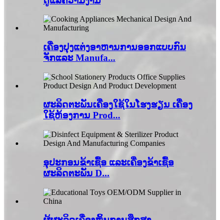
ດູແລຄວາມງາມ
ເຄື່ອງ​ປຸງ​ແຕ່ງ​ອາ​ຫານ​ການ​ອອກ​ແບບ​ກົນ​
ຈັກ​ແລະ Manufa...
ຜະລິດຕະພັນເຄື່ອງໃຊ້ໃນໂຮງຮຽນ ເຄື່ອງ
ໃຊ້ຫ້ອງການ Prod...
ອຸປະກອນຂ້າເຊື້ອ ແລະເຄື່ອງຂ້າເຊື້ອ
ຜະລິດຕະພັນ D...
ຜູ້ຜະລິດເຄື່ອງຫຼິ້ນການສຶກສາ