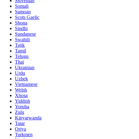
Slovenian
Somali
Samoan
Scots Gaelic
Shona
Sindhi
Sundanese
Swahili
Tajik
Tamil
Telugu
Thai
Ukrainian
Urdu
Uzbek
Vietnamese
Welsh
Xhosa
Yiddish
Yoruba
Zulu
Kinyarwanda
Tatar
Oriya
Turkmen