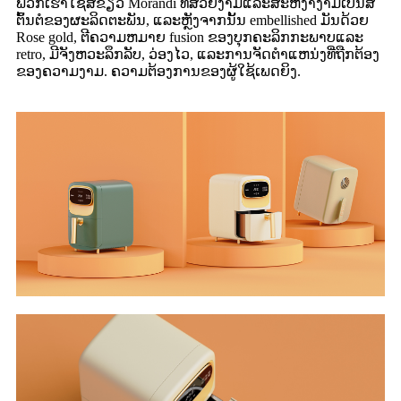
ພວກເຮົາໃຊ້ສີຂຽວ Morandi ທີ່ສວຍງາມແລະສະຫງ່າງາມເປັນສີ
ຕົ້ນຕໍຂອງຜະລິດຕະພັນ, ແລະຫຼັງຈາກນັ້ນ embellished ມັນດ້ວຍ
Rose gold, ຕີຄວາມຫມາຍ fusion ຂອງບຸກຄະລິກກະພາບແລະ
retro, ມີຈັງຫວະລຶກລັບ, ວ່ອງໄວ, ແລະການຈັດຕໍາແຫນ່ງທີ່ຖືກຕ້ອງ
ຂອງຄວາມງາມ. ຄວາມຕ້ອງການຂອງຜູ້ໃຊ້ເພດຍິງ.