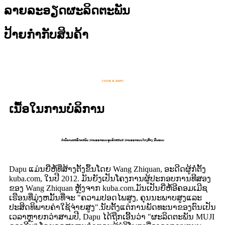
ລາຍລະອຽດຜະລິດຕະພັນ
ປ້າຍກຳກັບສິນຄ້າ
COOR & DAPU
ເນື້ອໃນການບໍລິການ
ຄໍານິຍາມຜະລິດຕະພັນ |ການອອກແບບຮູບລັກສະນະ |ການອອກແບບໂຄງສ້າງ |ຕົ້ນແບບ
Dapu ແມ່ນຍີ່ຫໍ້ທີ່ສ້າງຕັ້ງຂຶ້ນໂດຍ Wang Zhiquan, ອະດີດຜູ້ກໍ່ຕັ້ງ
kuba.com, ໃນປີ 2012. ມັນຍັງເປັນໂຄງການຜູ້ປະກອບການທີສອງ
ຂອງ Wang Zhiquan ຫຼັງຈາກ kuba.com.ມັນເປັນຍີ່ຫໍ້ອີຄອມເມີຊ
ເຮືອນທີ່ມຸ່ງຫມັ້ນທີ່ຈະ "ຄວາມປອດໄພສູງ, ຄຸນນະພາບສູງແລະ
ປະສິດທິພາບຄ່າໃຊ້ຈ່າຍສູງ".ນັບຕັ້ງແຕ່ການພັດທະນາຂອງຕົນເປັນ
ເວລາຫຼາຍກວ່າສາມປີ, Dapu ໄດ້ຖືກເອີ້ນວ່າ "ຜະລິດຕະພັນ MUJI