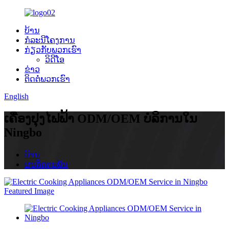
ບ້ານ
ກໍລະນີໂຄງການ
ກ່ຽວ​ກັບ​ພວກ​ເຮົາ
ວິດີໂອ
ຂ່າວ
ຕິດ​ຕໍ່​ພວກ​ເຮົາ
English
ເຄື່ອງປຸງໄຟຟ້າ ODM/OEM ບໍລິການໃນ
Ningbo
ບ້ານ
ຜະລິດຕະພັນ