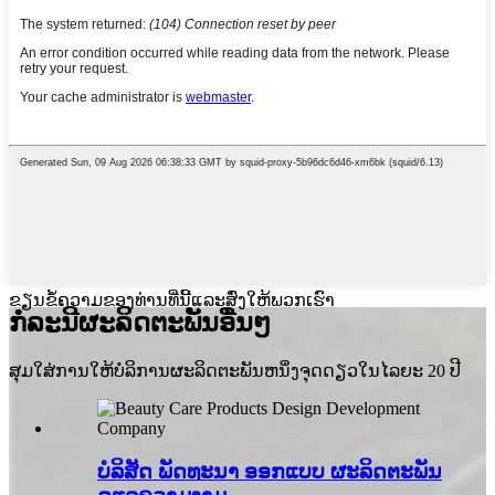
ຂຽນຂໍ້ຄວາມຂອງທ່ານທີ່ນີ້ແລະສົ່ງໃຫ້ພວກເຮົາ
ກໍລະນີຜະລິດຕະພັນອື່ນໆ
ສຸມໃສ່ການໃຫ້ບໍລິການຜະລິດຕະພັນຫນຶ່ງຈຸດດຽວໃນໄລຍະ 20 ປີ
ບໍລິສັດ ພັດທະນາ ອອກແບບ ຜະລິດຕະພັນ