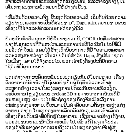
ສາຫະກໍາຕັດຫຍິບແລະເຄື່ອງຕົກແຕ່ງເຮືອນ, ແລະກໍາລັງຍ່າງຢູ່ໃນ
ເສັ້ນທາງຂອງການພັດທະນາຍີ່ຫໍ້ຢ່າງຕໍ່ເນື່ອງ.
"ເລີ່ມຕົ້ນດ້ວຍຄວາມຈິງ, ສິ້ນສຸດດ້ວຍຄວາມດີ, ເລີ່ມຕົ້ນດ້ວຍຄວາມ
ລຽບງ່າຍ, ແລະກາຍເປັນທີ່ສວຍງາມ", Dapu ແມ່ນຄວາມງາມຂອງ
ເຄື່ອງເຟີນີເຈີແລະທັດສະນະຄະຕິຂອງຊີວິດ.
ຍຶດຫມັ້ນກັບປັດຊະຍາຍີ່ຫໍ້ໃນທາງບວກນີ້, COOR ປະສົມປະສານ
ຢ່າງສົມບູນແບບທີ່ທັນສະໄຫມແລະການປະຕິບັດເຕັກໂນໂລຢີທີ່ມີ
ນະວັດກໍາໃຫມ່, ແລະໄດ້ສ້າງເຕົາອົບອາກາດທີ່ມີ "ຄວາມຫລູຫລາ
ແລະແສງສະຫວ່າງ" ເປັນແບບຕົ້ນຕໍສໍາລັບ Dapu, ສົ່ງເສີມ "ຊີວິດ
ໃນເມືອງ".ພາຍໃຕ້ຈັງຫວະໄວ, ພວກເຮົາຍັງຕ້ອງປະຕິບັດຕາມ
"ຊີວິດທີ່ມີຄຸນນະພາບ".
ແຕກຕ່າງຈາກຜະລິດຕະພັນປະເພດດຽວກັນຢູ່ໃນຕະຫຼາດ, ເຄື່ອງ
ອົບອາກາດນີ້ກໍານົດຜູ້ໃຊ້ເພດຍິງເປັນຜູ້ໃຊ້ຕົ້ນຕໍແລະເຂົ້າສູ່
ຕະຫຼາດຢ່າງໄວວາ.ໃນແງ່ຂອງການຍົກລະດັບການເຮັດວຽກ,
ລະບົບການໄຫຼວຽນຂອງ cyclone 3D ກະຈາຍອາກາດຮ້ອນທີ່ມີ
ອຸນຫະພູມສູງ 360 °C ໃນທົ່ວຊ່ອງຂອງເຄື່ອງຈັກເພື່ອເລັ່ງການ
cristing ຂອງອາຫານ, ທີ່ເຫມາະສົມສໍາລັບຄວາມຕ້ອງການປຸງແຕ່ງ
ອາຫານຕ່າງໆ.ໃນແງ່ຂອງການເລືອກວັດສະດຸ, ພວກເຮົາເລືອກ
ເຄື່ອງເຄືອບດິນເຜົາທີ່ບໍ່ຕິດຢູ່ໃນອາຫານ, ເຊິ່ງສາມາດລ້າງໄດ້ງ່າຍ,
ແລະຮ່ອງຮອຍຂອງນ້ໍາມັນຈະຫມົດໄປ, ເຊິ່ງແກ້ໄຂຈຸດເຈັບປວດ
ຂອງເຕົາອົບທາງອາກາດແບບດັ້ງເດີມ.ໃນແງ່ຂອງການຈັບຄູ່ສີ,