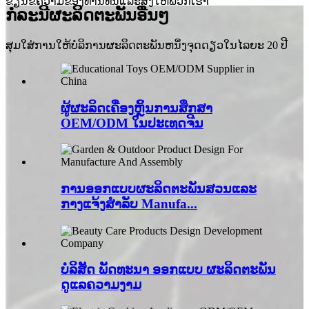
ຂຽນຂໍ້ຄວາມຂອງທ່ານທີ່ນີ້ແລະສົ່ງໃຫ້ພວກເຮົາ
ກໍລະນີຜະລິດຕະພັນອື່ນໆ
ສຸມໃສ່ການໃຫ້ບໍລິການຜະລິດຕະພັນຫນຶ່ງຈຸດດຽວໃນໄລຍະ 20 ປີ
ຜູ້ຜະລິດເຄື່ອງຫຼິ້ນການສຶກສາ
OEM/ODM ໃນປະເທດຈີນ
ການ​ອອກ​ແບບ​ຜະ​ລິດ​ຕະ​ພັນ​ສວນ​ແລະ​
ກາງ​ແຈ້ງ​ສໍາ​ລັບ Manufa...
ບໍລິສັດ ພັດທະນາ ອອກແບບ ຜະລິດຕະພັນ
ດູແລຄວາມງາມ