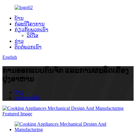
ບ້ານ
ກໍລະນີໂຄງການ
ກ່ຽວ​ກັບ​ພວກ​ເຮົາ
ວິດີໂອ
ຂ່າວ
ຕິດ​ຕໍ່​ພວກ​ເຮົາ
English
ການອອກແບບກົນຈັກ ແລະການຜະລິດເຄື່ອງ
ປຸງອາຫານ
ບ້ານ
ຜະລິດຕະພັນ