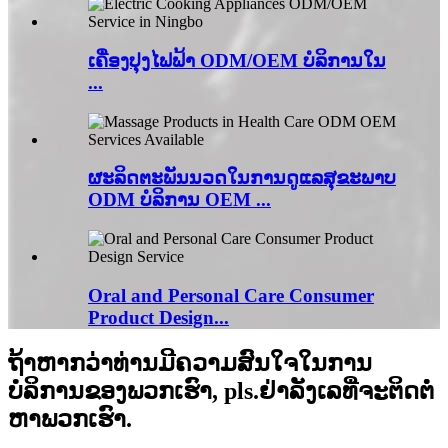
ເຄື່ອງປຸງໄຟຟ້າ ODM/OEM ບໍລິການໃນ
...
ຜະລິດຕະພັນນວດໃນການດູແລສຸຂະພາບ
ODM ບໍລິການ OEM ...
Oral and Personal Care Consumer
Product Design...
ຖ້າຫາກວ່າທ່ານມີຄວາມສົນໃຈໃນການ
ບໍລິການຂອງພວກເຮົາ, pls.ຢ່າລັງເລທີ່ຈະຕິດຕໍ່
ຫາພວກເຮົາ.