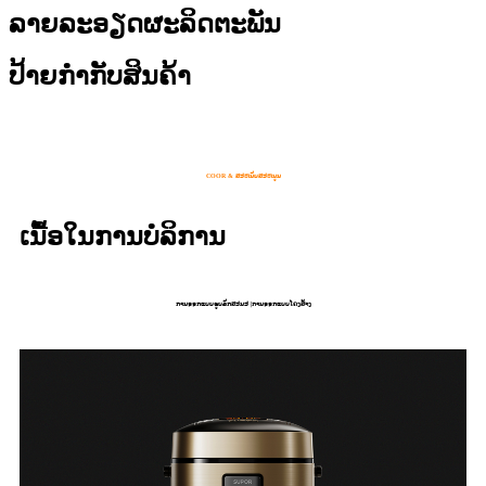
ລາຍລະອຽດຜະລິດຕະພັນ
ປ້າຍກຳກັບສິນຄ້າ
COOR & ສະຫນັບສະຫນູນ
ເນື້ອໃນການບໍລິການ
ການອອກແບບຮູບລັກສະນະ |ການອອກແບບໂຄງສ້າງ