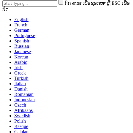
ກົດ enter ເພື່ອຊອກຫາຫຼື ESC ເພື່ອ
ປິດ
English
French
German
Portuguese
Spanish
Russian
Japanese
Korean
Arabic
Irish
Greek
Turkish
Italian
Danish
Romanian
Indonesian
Czech
Afrikaans
Swedish
Polish
Basque
Catalan