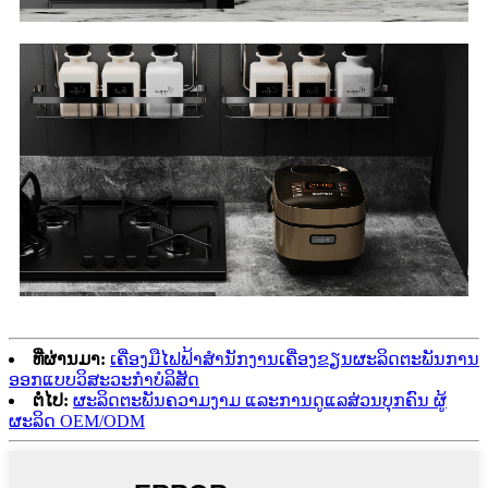
ທີ່ຜ່ານມາ:
ເຄື່ອງ​ມື​ໄຟ​ຟ້າ​ສໍາ​ນັກ​ງານ​ເຄື່ອງ​ຂຽນ​ຜະ​ລິດ​ຕະ​ພັນ​ການ​
ອອກ​ແບບ​ວິ​ສະ​ວະ​ກໍາ​ບໍ​ລິ​ສັດ​
ຕໍ່ໄປ:
ຜະລິດຕະພັນຄວາມງາມ ແລະການດູແລສ່ວນບຸກຄົນ ຜູ້
ຜະລິດ OEM/ODM